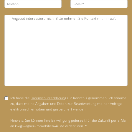
Ich habe die
Datenschutzerklärung
zur Kenntnis genommen. Ich stimme
zu, dass meine Angaben und Daten zur Beantwortung meiner Anfrage
elektronisch erhoben und gespeichert werden.
Hinweis: Sie können Ihre Einwilligung jederzeit für die Zukunft per E-Mail
an kw@wagner-immobilien-4u.de widerrufen. *