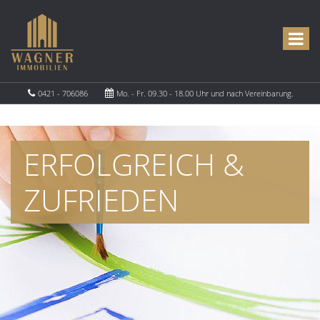
0421 - 706086
Mo. - Fr. 09.30 - 18.00 Uhr und nach Vereinbarung.
ERFOLGREICH &
ZUFRIEDEN