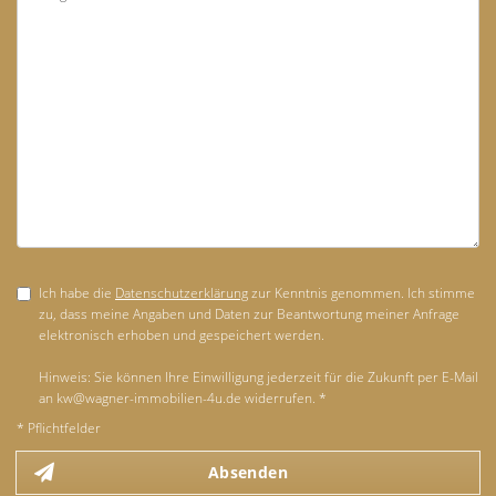
Ich habe die
Datenschutzerklärung
zur Kenntnis genommen. Ich stimme
zu, dass meine Angaben und Daten zur Beantwortung meiner Anfrage
elektronisch erhoben und gespeichert werden.
Hinweis: Sie können Ihre Einwilligung jederzeit für die Zukunft per E-Mail
an kw@wagner-immobilien-4u.de widerrufen. *
* Pflichtfelder
Absenden